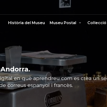
Història del Museu
Museu Postal
Col·lecció
a Andorra.
gital en què aprendreu com es crea un seg
 de correus espanyol i francès.