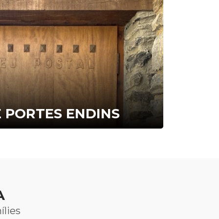
E PORTES ENDINS
A
ílies