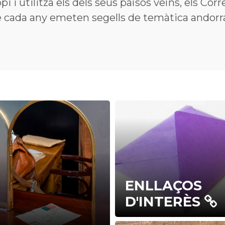
i i utilitza els dels seus països veïns, els Cor
 cada any emeten segells de temàtica andorr
ENLLAÇOS
D'INTERÈS