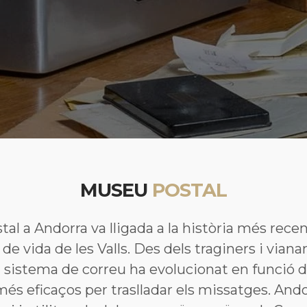
MUSEU
POSTAL
l a Andorra va lligada a la història més recent
e vida de les Valls. Des dels traginers i vianant
l sistema de correu ha evolucionat en funció d
més eficaços per traslladar els missatges. Andor