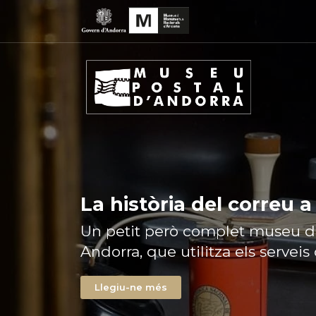
La història del correu 
Un petit però complet museu di
Andorra, que utilitza els serveis
Llegiu-ne més