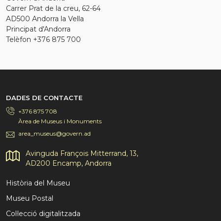
Carrer Prat de la creu, 62-64
AD500 Andorra la Vella
Principat d'Andorra
Telèfon +376 875 700
DADES DE CONTACTE
+376 875 708
Àrea de Museus i Monuments
area_museus@govern.ad
Avinguda François Mitterrand, 13,
AD200 Encamp, Andorra
Història del Museu
Museu Postal
Col·lecció digitalitzada