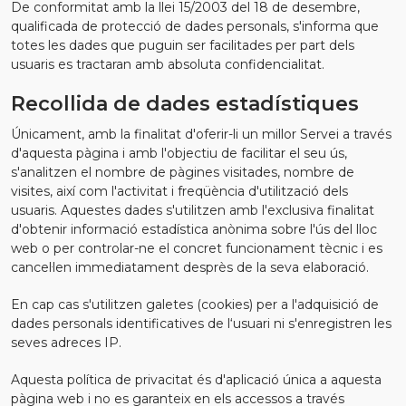
De conformitat amb la llei 15/2003 del 18 de desembre,
qualificada de protecció de dades personals, s'informa que
totes les dades que puguin ser facilitades per part dels
usuaris es tractaran amb absoluta confidencialitat.
Recollida de dades estadístiques
Únicament, amb la finalitat d'oferir-li un millor Servei a través
d'aquesta pàgina i amb l'objectiu de facilitar el seu ús,
s'analitzen el nombre de pàgines visitades, nombre de
visites, així com l'activitat i freqüència d'utilització dels
usuaris. Aquestes dades s'utilitzen amb l'exclusiva finalitat
d'obtenir informació estadística anònima sobre l'ús del lloc
web o per controlar-ne el concret funcionament tècnic i es
cancel·len immediatament desprès de la seva elaboració.
En cap cas s'utilitzen galetes (cookies) per a l'adquisició de
dades personals identificatives de l‘usuari ni s'enregistren les
seves adreces IP.
Aquesta política de privacitat és d'aplicació única a aquesta
pàgina web i no es garanteix en els accessos a través