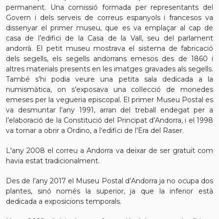
permanent. Una comissió formada per representants del
Govern i dels serveis de correus espanyols i francesos va
dissenyar el primer museu, que es va emplaçar al cap de
casa de l’edifici de la Casa de la Vall, seu del parlament
andorrà. El petit museu mostrava el sistema de fabricació
dels segells, els segells andorrans emesos des de 1860 i
altres materials presents en les imatges gravades als segells.
També s’hi podia veure una petita sala dedicada a la
numismàtica, on s’exposava una col·lecció de monedes
emeses per la vegueria episcopal. El primer Museu Postal es
va desmuntar l’any 1991, arran del treball endegat per a
l’elaboració de la Constitució del Principat d’Andorra, i el 1998
va tornar a obrir a Ordino, a l’edifici de l’Era del Raser.
L'any 2008 el correu a Andorra va deixar de ser gratuït com
havia estat tradicionalment.
Des de l’any 2017 el Museu Postal d’Andorra ja no ocupa dos
plantes, sinó només la superior, ja que la inferior està
dedicada a exposicions temporals.