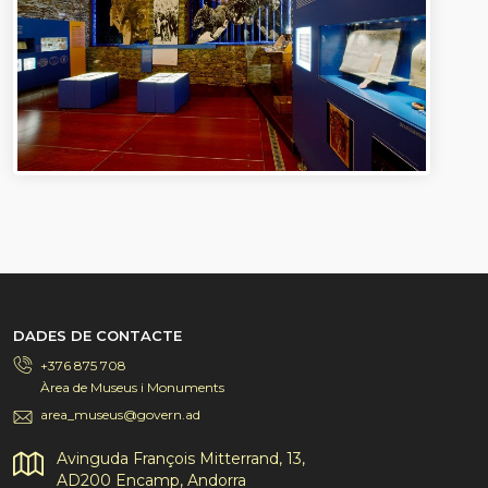
DADES DE CONTACTE
+376 875 708
Àrea de Museus i Monuments
area_museus@govern.ad
Avinguda François Mitterrand, 13,
AD200 Encamp, Andorra