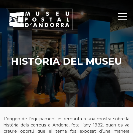
HISTÒRIA DEL MUSEU
L’origen de l’equipament es remunta a una mostra sobre la
història dels correus a Andorra, feta l’any 1982, quan es va
creure oportú que el tema fos exposat d’una manera