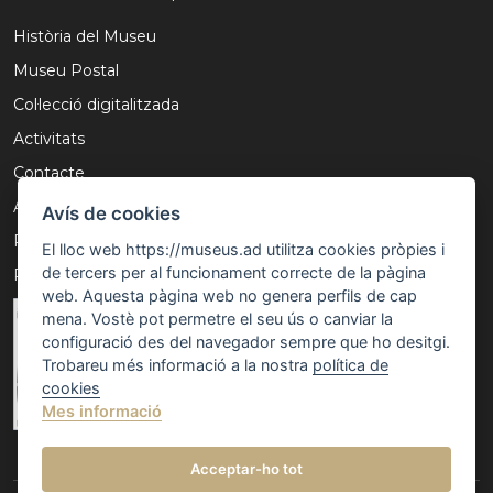
Història del Museu
Museu Postal
Col·lecció digitalitzada
Activitats
Contacte
Avís Legal
Avís de cookies
Política de privacitat
El lloc web https://museus.ad utilitza cookies pròpies i
de tercers per al funcionament correcte de la pàgina
Política de cookies
web. Aquesta pàgina web no genera perfils de cap
mena. Vostè pot permetre el seu ús o canviar la
configuració des del navegador sempre que ho desitgi.
Trobareu més informació a la nostra
política de
cookies
Mes informació
Acceptar-ho tot