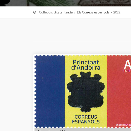
Col·lecció digitalitzada
Els Correos espanyols
2022