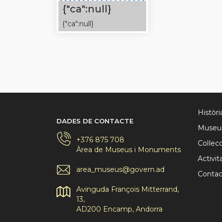
{"ca":null}
{"ca":null}
Històr
DADES DE CONTACTE
Museu 
+376 875 708
Col·lec
Àrea de Museus i Monuments
Activit
area_museus@govern.ad
Contac
Avinguda François Mitterrand,
13,
AD200 Encamp, Andorra