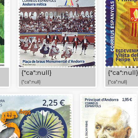
{"ca":null}
{"ca":null
{"ca":null}
{"ca":null}