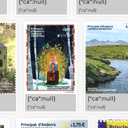
{"ca":null}
{"ca":null}
{"ca":null}
{"ca":null}
{"ca":null}
{"ca":null}
{"ca":null}
{"ca":null}