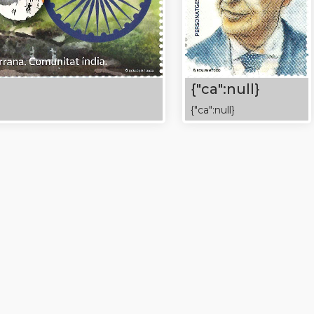
{"ca":null}
{"ca":null}