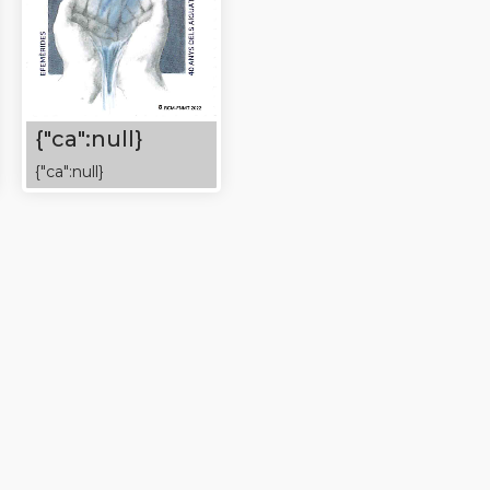
{"ca":null}
{"ca":null}