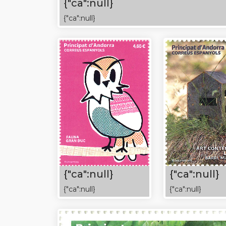
{"ca":null}
{"ca":null}
{"ca":null}
{"ca":null}
{"ca":null}
{"ca":null}