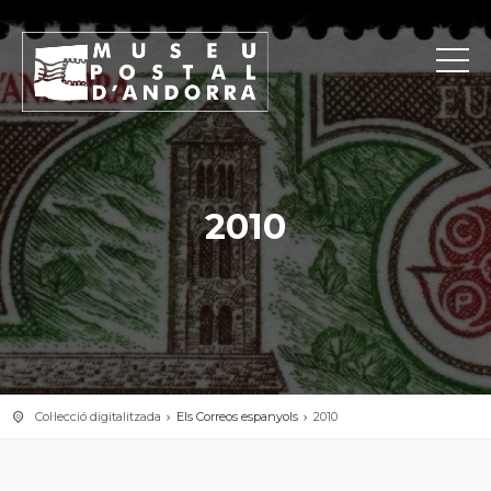
2010
Col·lecció digitalitzada
Els Correos espanyols
2010