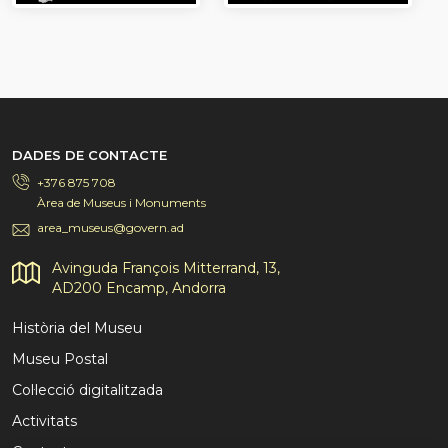
DADES DE CONTACTE
+376 875 708
Àrea de Museus i Monuments
area_museus@govern.ad
Avinguda François Mitterrand, 13,
AD200 Encamp, Andorra
Història del Museu
Museu Postal
Col·lecció digitalitzada
Activitats