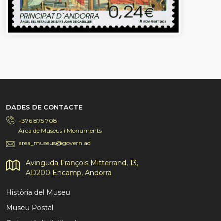
DADES DE CONTACTE
+376 875 708
Àrea de Museus i Monuments
area_museus@govern.ad
Avinguda François Mitterrand, 13,
AD200 Encamp, Andorra
Història del Museu
Museu Postal