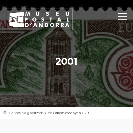
2001
Col·lecció digitalitzada
Els Correos espanyols
2001