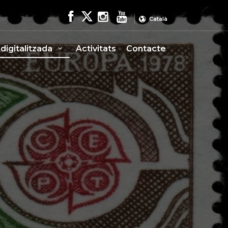
Català
 digitalitzada
Activitats
Contacte