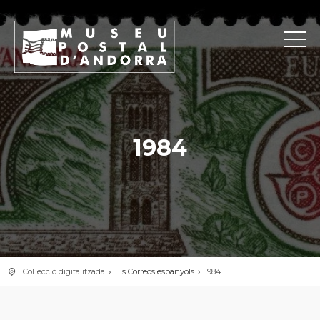
1984
Col·lecció digitalitzada
Els Correos espanyols
1984