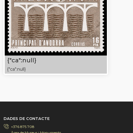
{"ca":null}
{"ca":null}
DADES DE CONTACTE
+376 875 708
Àrea de Museus i Monuments