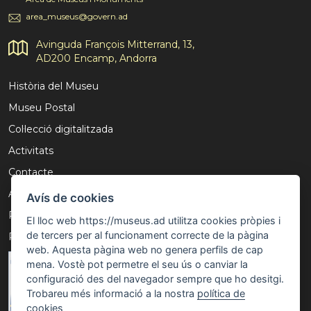
area_museus@govern.ad
Avinguda François Mitterrand, 13,
AD200 Encamp, Andorra
Història del Museu
Museu Postal
Col·lecció digitalitzada
Activitats
Contacte
Avís Legal
Avís de cookies
Política de privacitat
El lloc web https://museus.ad utilitza cookies pròpies i
de tercers per al funcionament correcte de la pàgina
Política de cookies
web. Aquesta pàgina web no genera perfils de cap
mena. Vostè pot permetre el seu ús o canviar la
configuració des del navegador sempre que ho desitgi.
Trobareu més informació a la nostra
política de
cookies