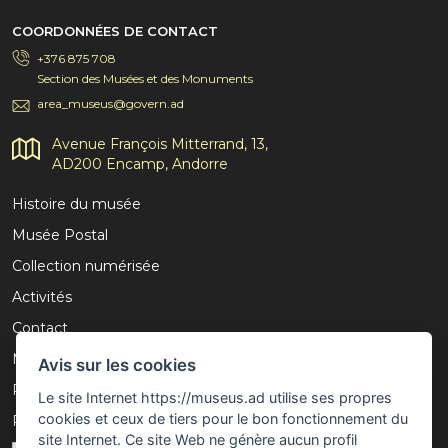
COORDONNÉES DE CONTACT
+376 875 708
Section des Musées et des Monuments
area_museus@govern.ad
Avenue François Mitterrand, 13,
AD200 Encamp, Andorre
Histoire du musée
Musée Postal
Collection numérisée
Activités
Contact
Mention légale
Avis sur les cookies
Politique de confidentialité
Le site Internet https://museus.ad utilise ses propres
cookies et ceux de tiers pour le bon fonctionnement du
Politique de cookies
site Internet. Ce site Web ne génère aucun profil