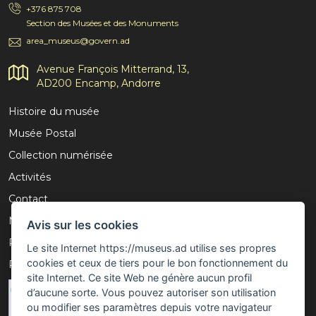
+376 875 708
Section des Musées et des Monuments
area_museus@govern.ad
Avenue François Mitterrand, 13,
AD200 Encamp, Andorre
Histoire du musée
Musée Postal
Collection numérisée
Activités
Contact
Mention légale
Avis sur les cookies
Politique de confidentialité
Le site Internet https://museus.ad utilise ses propres
cookies et ceux de tiers pour le bon fonctionnement du
Politique de cookies
site Internet. Ce site Web ne génère aucun profil
d’aucune sorte. Vous pouvez autoriser son utilisation
ou modifier ses paramètres depuis votre navigateur