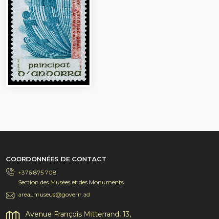
COORDONNÉES DE CONTACT
+376 875 708
Section des Musées et des Monuments
area_museus@govern.ad
Avenue François Mitterrand, 13,