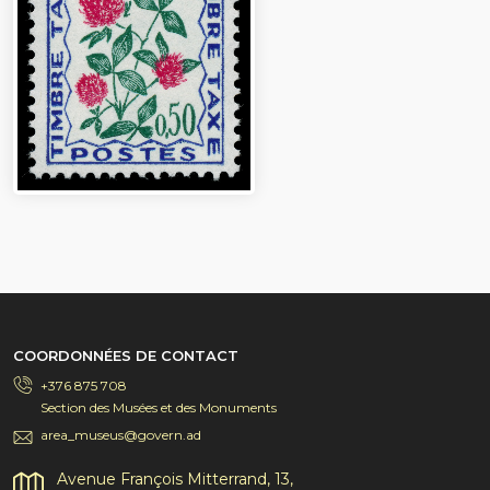
COORDONNÉES DE CONTACT
+376 875 708
Section des Musées et des Monuments
area_museus@govern.ad
Avenue François Mitterrand, 13,