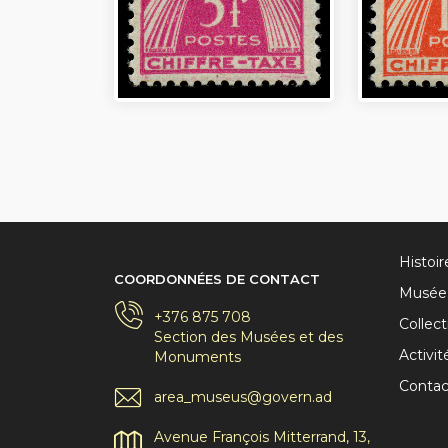
Histoi
COORDONNÉES DE CONTACT
Musée 
+376 875 708
Collec
Section des Musées et des
Activit
Monuments
Contac
area_museus@govern.ad
Avenue François Mitterrand, 13,