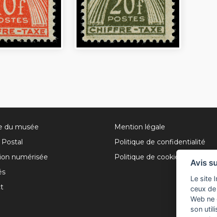
re du musée
Mention légale
Postal
Politique de confidentialité
tion numérisée
Politique de cookies
Avis s
és
Le site 
t
ceux de 
Web ne 
son util