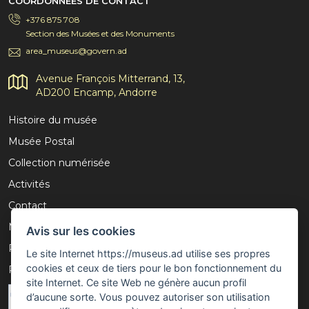
COORDONNÉES DE CONTACT
+376 875 708
Section des Musées et des Monuments
area_museus@govern.ad
Avenue François Mitterrand, 13,
AD200 Encamp, Andorre
Histoire du musée
Musée Postal
Collection numérisée
Activités
Contact
Mention légale
Avis sur les cookies
Politique de confidentialité
Le site Internet https://museus.ad utilise ses propres
cookies et ceux de tiers pour le bon fonctionnement du
Politique de cookies
site Internet. Ce site Web ne génère aucun profil
d’aucune sorte. Vous pouvez autoriser son utilisation